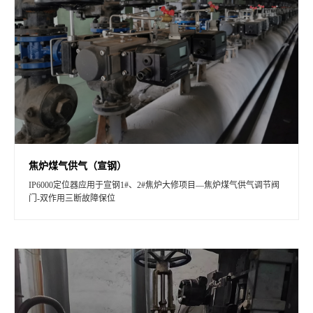
焦炉煤气供气（宣钢）
IP6000定位器应用于宣钢1#、2#焦炉大修项目—焦炉煤气供气调节阀
门-双作用三断故障保位