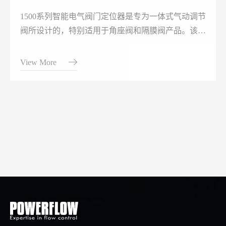
1500系列智能电气阀门定位器是专为一体式气动调节
阀所设计的，特别适用于角座阀和隔膜阀产品。该产
品操作简便，可轻松通过按键面板进行操作定位器可
通过检测位移传感器信号，对阀位进行快速精确调
View More
节。