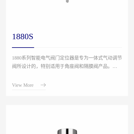
1880S
1880系列智能电气阀门定位器是专为一体式气动调节
阀所设计的，特别适用于角座阀和隔膜阀产品。
该产品操作简便，软件功能丰富，可轻松通过显示屏
和按键面板进行操作。
View More
定位器可通过检测位移传感器信号，对阀位进行快速
精确调节。