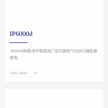
IP6000d
IP6000(隔爆)系列智能阀门定位器和气动执行器配套
使用。
通过接收来自控制系统的4-20mA DC电流信号得到阀
位控制设定值，同时采集位置传感器信号得到实际的
View More
阀位值，两者通过控制软件的计算处理，从而控制气
动执行机构的进气和排气，驱动阀位到达设定点