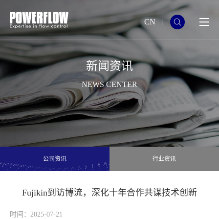
CN
新闻资讯
NEWS CENTER
公司资讯
行业资讯
Fujikin到访博流，深化十年合作共谋技术创新
时间：2025-07-21