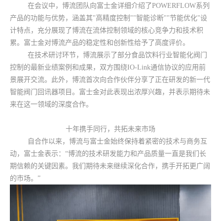
在会议中，博流团队向富士金详细介绍了POWERFLOW系列
产品的功能与优势，涵盖其"高精度控制""智能诊断""节能优化"设
计特点，充分展现了博流在流体控制领域的核心竞争力和技术积
累。富士金对博流产品的稳定性和创新性给予了高度评价。
在技术研讨环节，博流展示了部分食品饮料行业智能化阀门
控制的最新业绩案例和成果，双方围绕IO-Link通信协议的应用前
景展开交流。此外，博流首次向合作伙伴分享了正在研发的新一代
智能阀门回讯器项目。富士金对此表现出浓厚兴趣，并表示期待未
来在这一领域的深度合作。
十年携手同行，共拓未来市场
自合作以来，博流与富士金始终保持着紧密的技术与商务互
动，富士金表示：“博流的技术研发能力和产品质量一直是我们长
期信赖的关键因素。我们期待未来继续深化合作，携手开拓更广阔
的市场。”