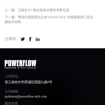
上一篇：艾默生ISV事业部来访博流考察交流
下一篇：博流代表团拜访日本YOSHITAKE 共探智能阀门定位
器技术创新
分享到：
公司地址：
浙江省杭州市西湖区西园九路8号
公司邮箱：
jackiewu@powerflow-tech.com
服务热线